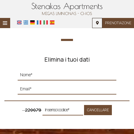
≡
PRENOTIAZONE
HOME
POSIZIONE
ALLOGGIO
Elimina i tuoi dati
SERVIZI
GALLERIA FOTOGRAFICA
RICHIESTA
CONTATTI
CANCELLARE